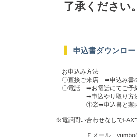
了承ください
申込書ダウンロー
お申込み方法
〇直接ご来店 ➡申込み書
〇電話 ➡お電話にてご予
➡申込やり取り方法①メ
①②➡申込書と案内書を
※
電話問い合わせなしでFA
​
Ｅメール
yumbo@