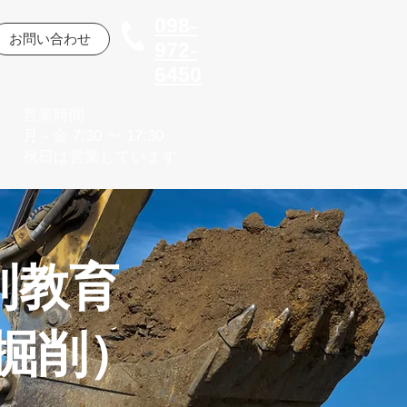
098-
お問い合わせ
972-
6450
営業時間
月 - 金 7:30 〜 17:30
​祝日は営業しています
別教育
掘削）