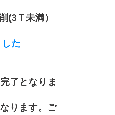
削(3Ｔ未満）
ました
約完了となりま
となります。ご