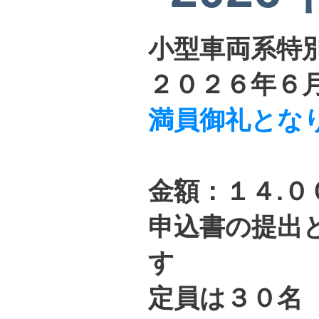
小型車両系特
​２０２６年６
満員御礼とな
金額：１４.０
申込書の提出
す
​定員は３０