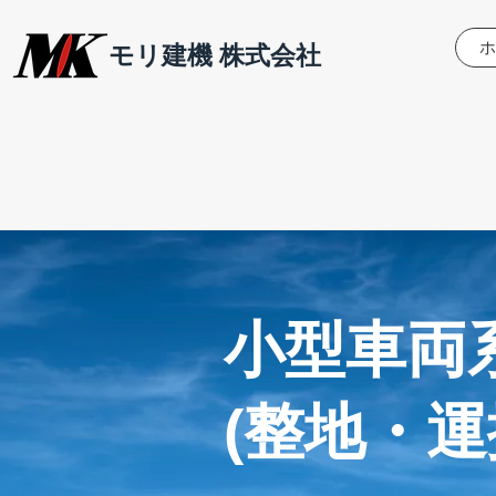
ホ
モリ建機 株式会社
小型車両
(整地・