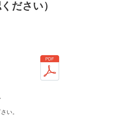
認ください）
い
下さい。