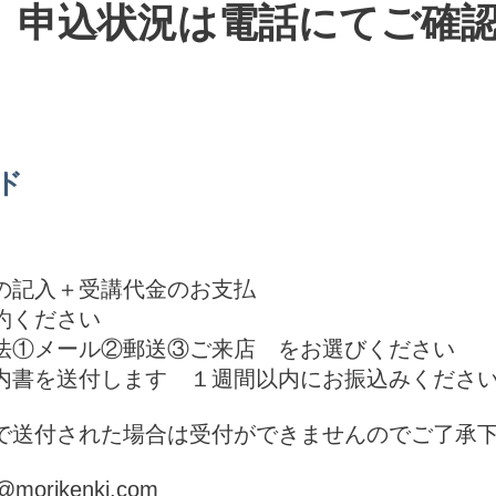
。申込状況は電話にてご確
ド
の記入＋受講代金のお支払
約ください
ール②郵送③ご来店 をお選びください
送付します １週間以内にお振込みくださ
Xで送付された場合は受付ができませんのでご了承
morikenki.com